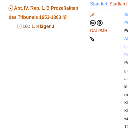
Standort:
Stadtarc
-
Abt. IV. Rep. 1. B
Prozeßakten
Si
des Tribunals 1653-1803
P
-
10.:
1. Kläger J
OAI-PMH
P
Al
La
F
Po
g
a
lü
si
K
K
wi
10