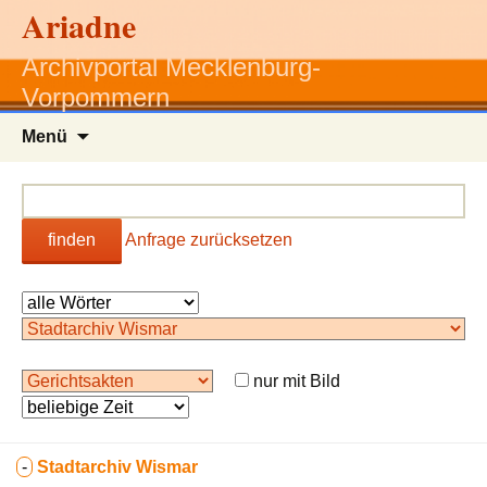
Ariadne
Archivportal Mecklenburg-
Vorpommern
Zum
Menü
Inhalt
springen
finden
Anfrage zurücksetzen
nur mit Bild
-
Stadtarchiv Wismar