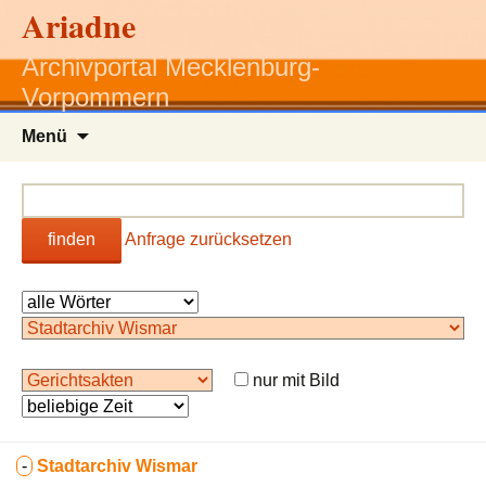
Ariadne
Archivportal Mecklenburg-
Vorpommern
Zum
Menü
Inhalt
springen
finden
Anfrage zurücksetzen
nur mit Bild
-
Stadtarchiv Wismar