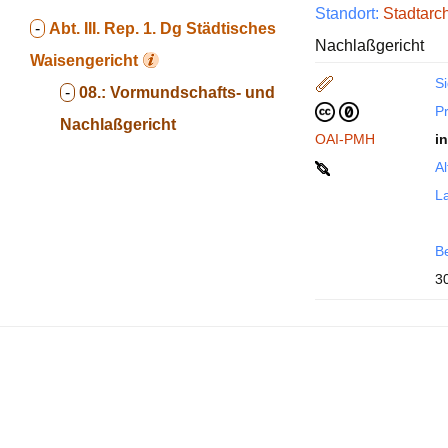
Standort:
Stadtarc
-
Abt. III. Rep. 1. Dg
Städtisches
Nachlaßgericht
Waisengericht
Si
-
08.:
Vormundschafts- und
P
Nachlaßgericht
OAI-PMH
i
Al
La
B
3