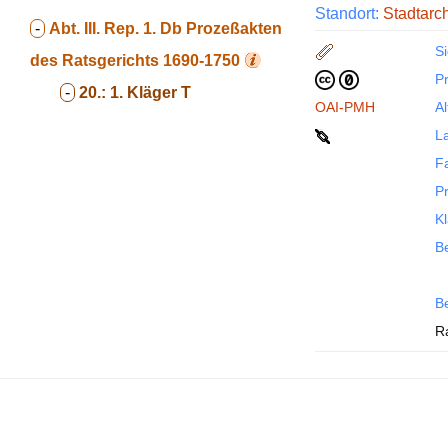
Standort:
Stadtarc
-
Abt. III. Rep. 1. Db
Prozeßakten
Si
des Ratsgerichts 1690-1750
P
-
20.:
1. Kläger T
OAI-PMH
Al
La
F
P
Kl
Be
B
R