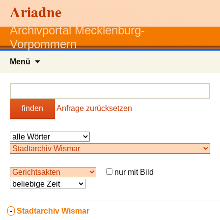
Ariadne
Archivportal Mecklenburg-
Vorpommern
Zum
Menü
Inhalt
springen
finden
Anfrage zurücksetzen
nur mit Bild
-
Stadtarchiv Wismar