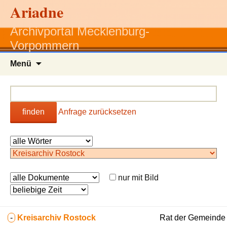
Ariadne
Archivportal Mecklenburg-
Vorpommern
Zum
Menü
Inhalt
springen
finden
Anfrage zurücksetzen
nur mit Bild
-
Kreisarchiv Rostock
Rat der Gemeinde