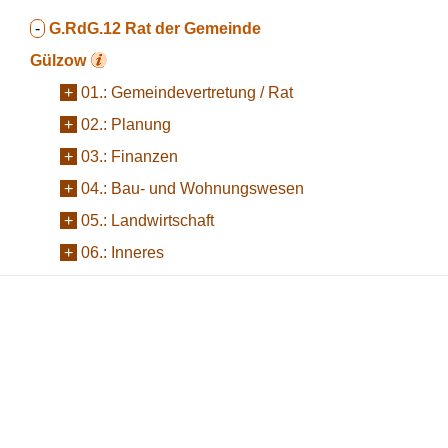
-
G.RdG.12
Rat der Gemeinde
Gülzow
+
01.:
Gemeindevertretung / Rat
+
02.:
Planung
+
03.:
Finanzen
+
04.:
Bau- und Wohnungswesen
+
05.:
Landwirtschaft
+
06.:
Inneres