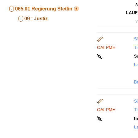
∧
-
065.01
Regierung Stettin
LAUF
-
09.:
Justiz
∨
Si
OAI-PMH
Ti
S
La
B
Si
OAI-PMH
Ti
h
La