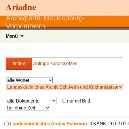
Ariadne
Archivportal Mecklenburg-
Vorpommern
Zum
Menü
Inhalt
springen
finden
Anfrage zurücksetzen
nur mit Bild
-
Landeskirchliches Archiv Schwerin
LKANK, 10.02.01 L