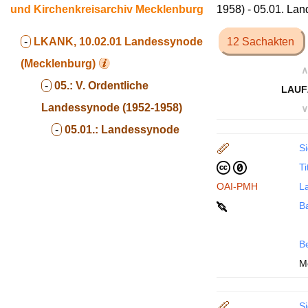
und Kirchenkreisarchiv Mecklenburg
1958) - 05.01. La
-
LKANK, 10.02.01
Landessynode
12 Sachakten
(Mecklenburg)
∧
-
05.:
V. Ordentliche
LAUF
Landessynode (1952-1958)
∨
-
05.01.:
Landessynode
Si
Ti
OAI-PMH
La
B
B
M
Si