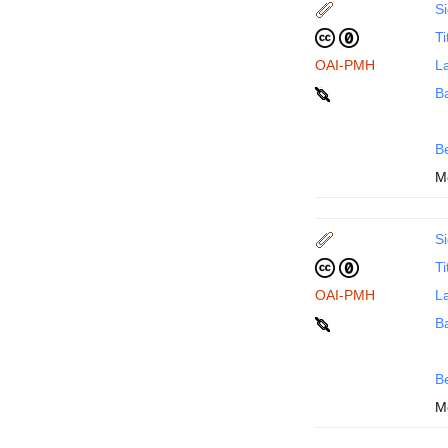
Si
Ti
OAI-PMH
La
B
B
M
Si
Ti
OAI-PMH
La
B
B
M