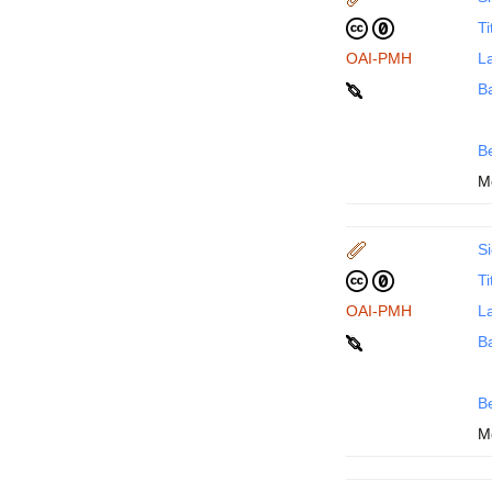
Ti
OAI-PMH
La
B
B
M
Si
Ti
OAI-PMH
La
B
B
M