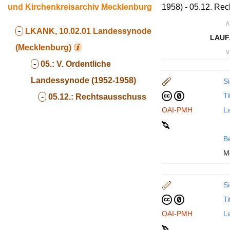
und Kirchenkreisarchiv Mecklenburg
1958) - 05.12. Re
∧
-
LKANK, 10.02.01
Landessynode
LAUF
(Mecklenburg)
∨
-
05.:
V. Ordentliche
Landessynode (1952-1958)
Si
Ti
-
05.12.:
Rechtsausschuss
OAI-PMH
La
B
M
Si
Ti
OAI-PMH
La