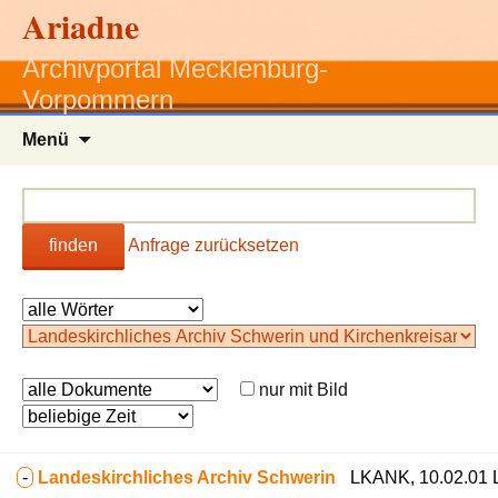
Ariadne
Archivportal Mecklenburg-
Vorpommern
Zum
Menü
Inhalt
springen
finden
Anfrage zurücksetzen
nur mit Bild
-
Landeskirchliches Archiv Schwerin
LKANK, 10.02.01 L