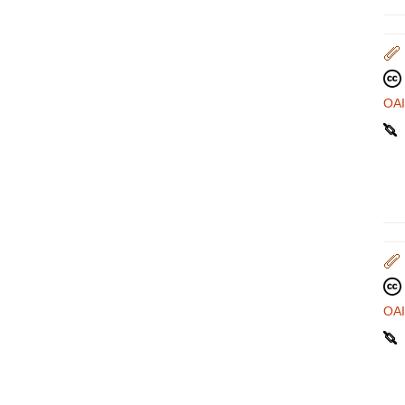
OA
OA