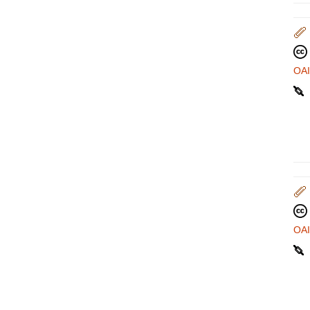
OA
OA