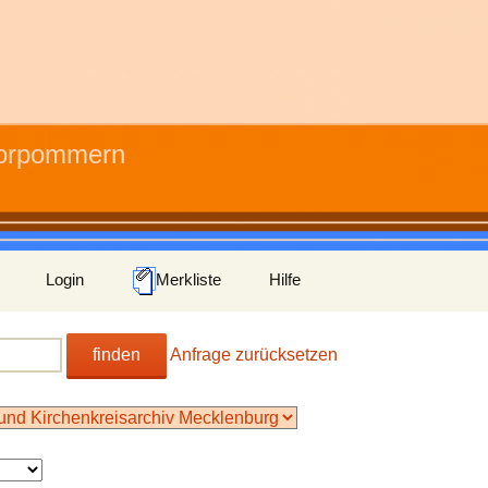
Vorpommern
Login
Merkliste
Hilfe
finden
Anfrage zurücksetzen