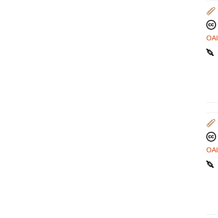
OA
OA