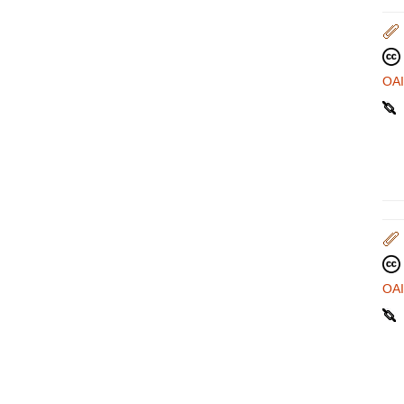
OA
OA