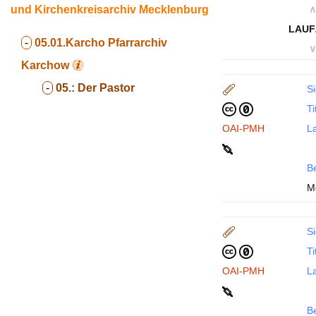
und Kirchenkreisarchiv Mecklenburg
∧
LAUF
-
05.01.Karcho
Pfarrarchiv
∨
Karchow
-
05.:
Der Pastor
Si
Ti
OAI-PMH
La
B
M
Si
Ti
OAI-PMH
La
B