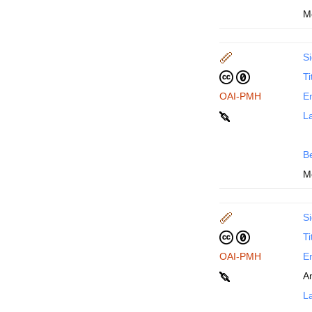
M
Si
Ti
OAI-PMH
En
La
B
M
Si
Ti
OAI-PMH
En
A
La