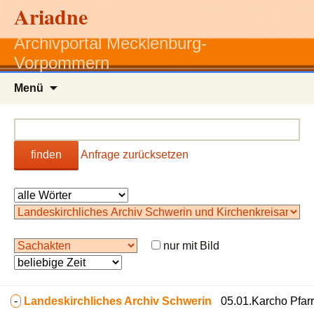
Ariadne
Archivportal Mecklenburg-
Vorpommern
Zum
Menü
Inhalt
springen
finden
Anfrage zurücksetzen
nur mit Bild
-
Landeskirchliches Archiv Schwerin
05.01.Karcho Pfarr