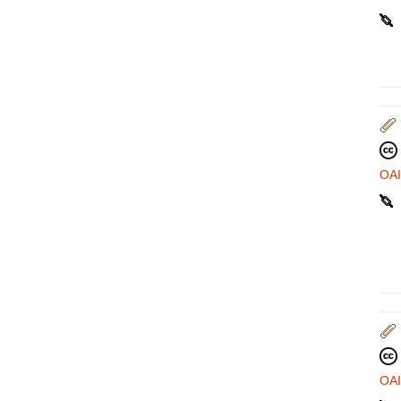
OA
OA