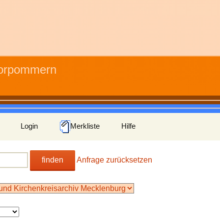
Vorpommern
Login
Merkliste
Hilfe
finden
Anfrage zurücksetzen