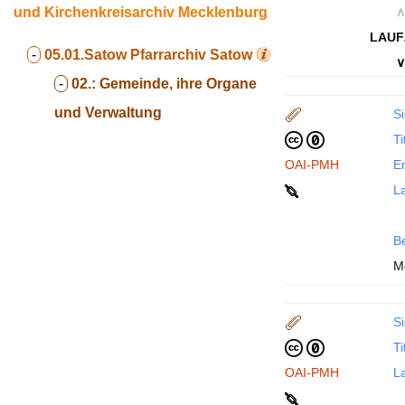
und Kirchenkreisarchiv Mecklenburg
∧
LAUF
-
05.01.Satow
Pfarrarchiv Satow
∨
-
02.:
Gemeinde, ihre Organe
und Verwaltung
Si
Ti
OAI-PMH
En
La
B
M
Si
Ti
OAI-PMH
La