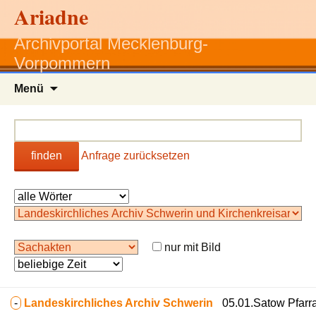
Ariadne
Archivportal Mecklenburg-
Vorpommern
Zum
Menü
Inhalt
springen
finden
Anfrage zurücksetzen
nur mit Bild
-
Landeskirchliches Archiv Schwerin
05.01.Satow Pfarr