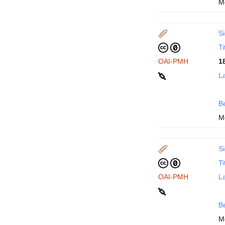
M
Si
Ti
OAI-PMH
1
La
B
M
Si
Ti
OAI-PMH
La
B
M