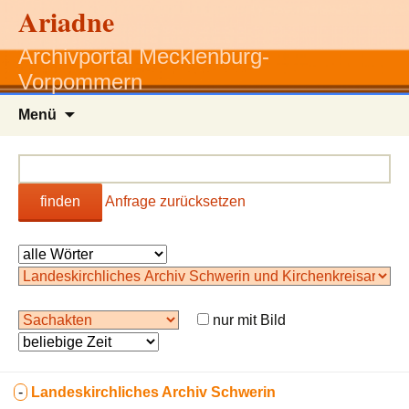
Ariadne
Archivportal Mecklenburg-
Vorpommern
Zum
Menü
Inhalt
springen
finden
Anfrage zurücksetzen
nur mit Bild
-
Landeskirchliches Archiv Schwerin