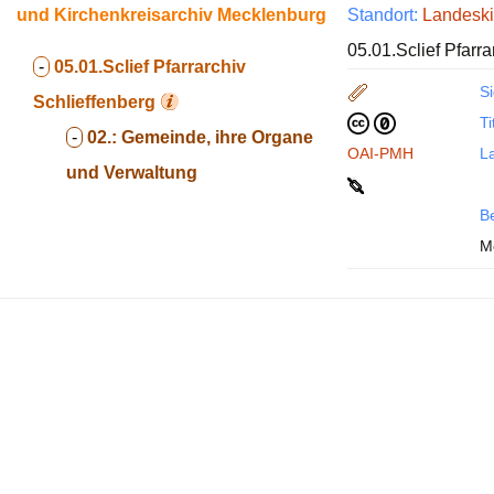
und Kirchenkreisarchiv Mecklenburg
Standort:
Landeski
05.01.Sclief Pfarr
-
05.01.Sclief
Pfarrarchiv
Si
Schlieffenberg
Ti
-
02.:
Gemeinde, ihre Organe
OAI-PMH
La
und Verwaltung
B
Me