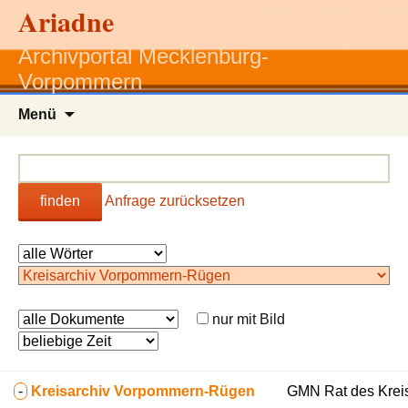
Ariadne
Archivportal Mecklenburg-
Vorpommern
Zum
Menü
Inhalt
springen
finden
Anfrage zurücksetzen
nur mit Bild
-
Kreisarchiv Vorpommern-Rügen
GMN Rat des Kreis