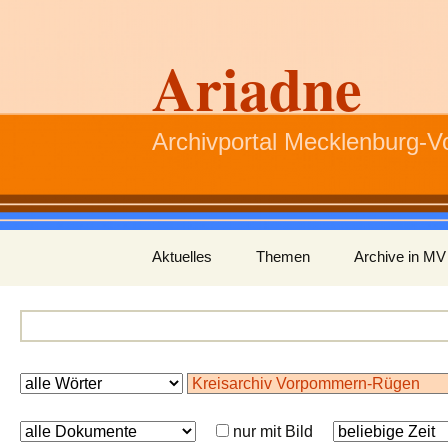
Ariadne
Archivportal Mecklenburg-
Zum
Aktuelles
Themen
Archive in MV
Inhalt
springen
nur mit Bild