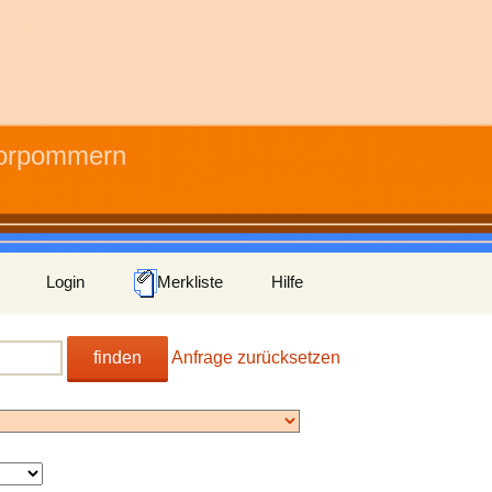
Vorpommern
Login
Merkliste
Hilfe
finden
Anfrage zurücksetzen