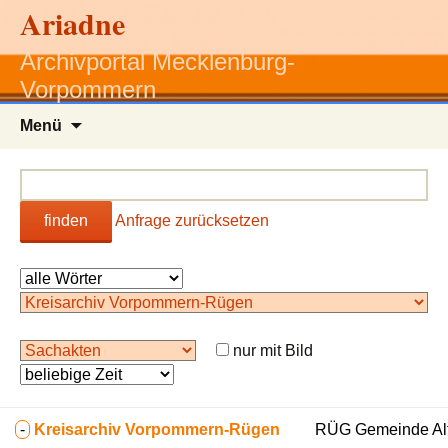
Ariadne
Archivportal Mecklenburg-
Vorpommern
Zum
Menü
Inhalt
springen
finden
Anfrage zurücksetzen
nur mit Bild
-
Kreisarchiv Vorpommern-Rügen
RÜG Gemeinde Alte