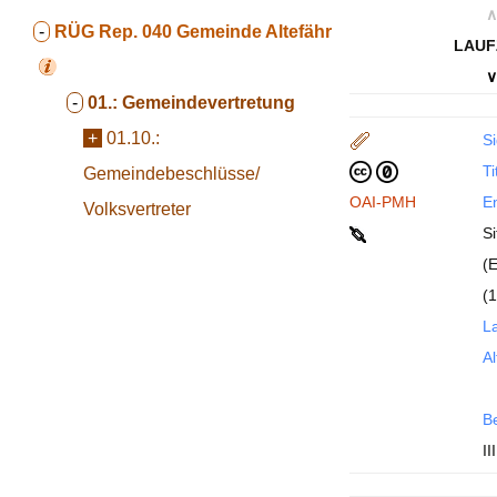
∧
-
RÜG Rep. 040
Gemeinde Altefähr
LAUF
∨
-
01.:
Gemeindevertretung
+
01.10.:
Si
Ti
Gemeindebeschlüsse/
OAI-PMH
En
Volksvertreter
S
(
(1
La
Al
B
III