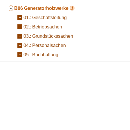
-
B06
Generatorholzwerke
+
01.:
Geschäftsleitung
+
02.:
Betriebsachen
+
03.:
Grundstückssachen
+
04.:
Personalsachen
+
05.:
Buchhaltung