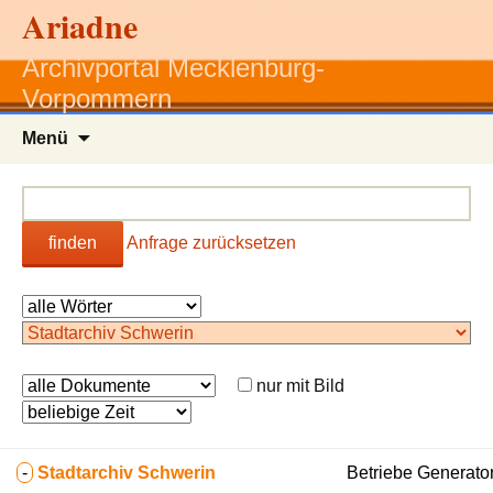
Ariadne
Archivportal Mecklenburg-
Vorpommern
Zum
Menü
Inhalt
springen
finden
Anfrage zurücksetzen
nur mit Bild
-
Stadtarchiv Schwerin
Betriebe Generato