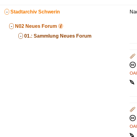
-
Stadtarchiv Schwerin
Na
-
N02
Neues Forum
-
01.:
Sammlung Neues Forum
OA
OA