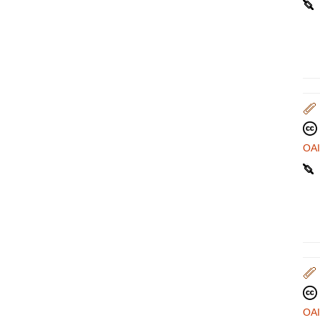
OA
OA