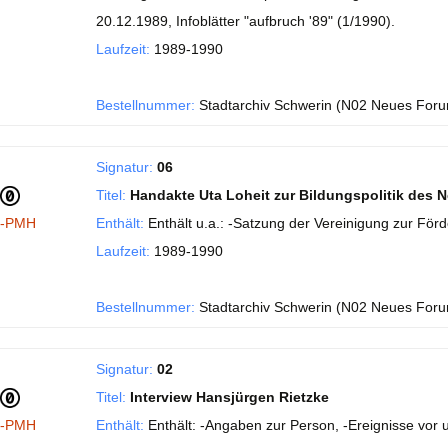
20.12.1989, Infoblätter "aufbruch '89" (1/1990).
Laufzeit:
1989-1990
Bestellnummer:
Stadtarchiv Schwerin (N02 Neues Foru
Signatur:
06
Titel:
Handakte Uta Loheit zur Bildungspolitik des
I-PMH
Enthält:
Enthält u.a.: -Satzung der Vereinigung zur Fö
Laufzeit:
1989-1990
Bestellnummer:
Stadtarchiv Schwerin (N02 Neues Foru
Signatur:
02
Titel:
Interview Hansjürgen Rietzke
I-PMH
Enthält:
Enthält: -Angaben zur Person, -Ereignisse vo