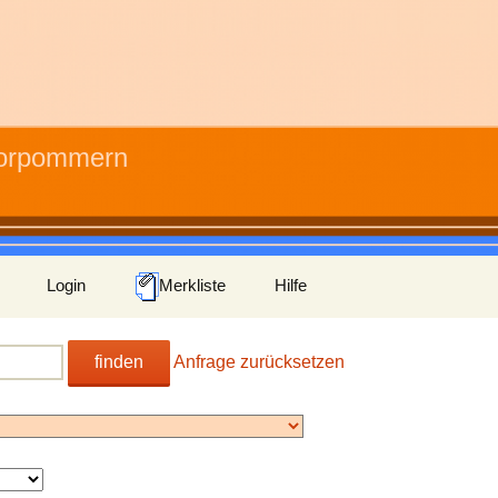
Vorpommern
Login
Merkliste
Hilfe
finden
Anfrage zurücksetzen