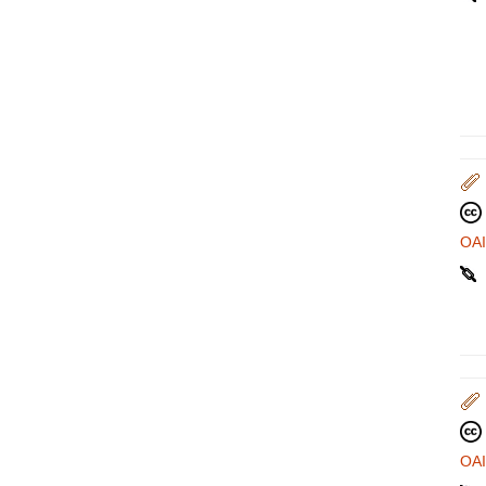
OA
OA