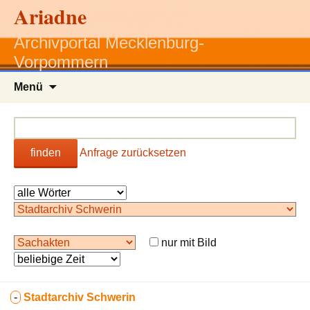
Ariadne
Archivportal Mecklenburg-
Vorpommern
Zum
Menü
Inhalt
springen
finden
Anfrage zurücksetzen
nur mit Bild
-
Stadtarchiv Schwerin