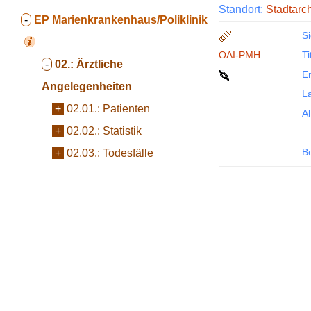
Standort:
Stadtarc
-
EP
Marienkrankenhaus/Poliklinik
Si
OAI-PMH
Ti
-
02.:
Ärztliche
En
Angelegenheiten
La
+
02.01.:
Patienten
Al
+
02.02.:
Statistik
B
+
02.03.:
Todesfälle