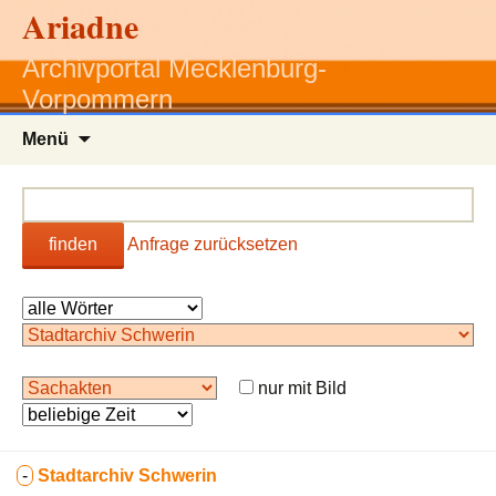
Ariadne
Archivportal Mecklenburg-
Vorpommern
Zum
Menü
Inhalt
springen
finden
Anfrage zurücksetzen
nur mit Bild
-
Stadtarchiv Schwerin