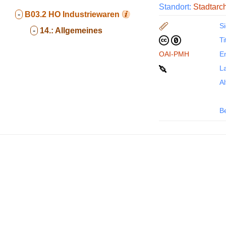
Standort:
Stadtarc
-
B03.2
HO Industriewaren
Si
-
14.:
Allgemeines
Ti
OAI-PMH
En
La
Al
B