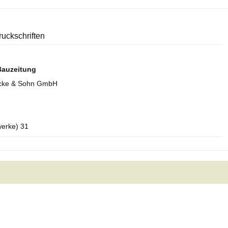
ruckschriften
 Bauzeitung
hrcke & Sohn GmbH
werke) 31