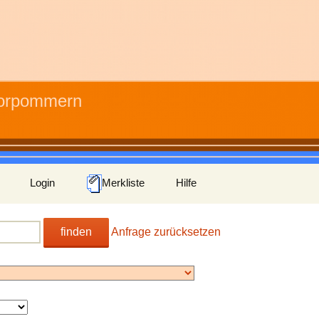
Vorpommern
Login
Merkliste
Hilfe
finden
Anfrage zurücksetzen