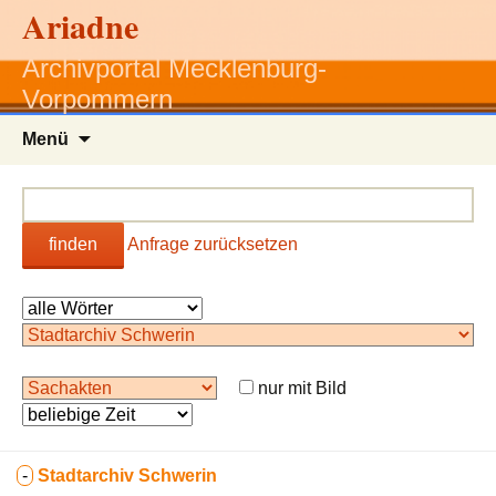
Ariadne
Archivportal Mecklenburg-
Vorpommern
Zum
Menü
Inhalt
springen
finden
Anfrage zurücksetzen
nur mit Bild
-
Stadtarchiv Schwerin