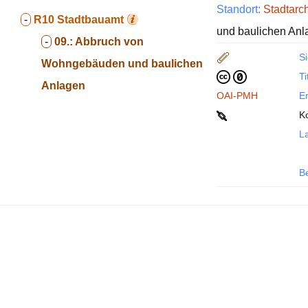
Standort:
Stadtarc
-
R10
Stadtbauamt
und baulichen Anl
-
09.:
Abbruch von
Si
Wohngebäuden und baulichen
Ti
Anlagen
OAI-PMH
En
K
La
B