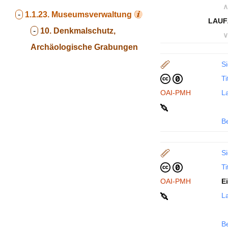
∧
-
1.1.23.
Museumsverwaltung
LAUF
-
10. Denkmalschutz,
∨
Archäologische Grabungen
Si
Ti
OAI-PMH
La
B
Si
Ti
OAI-PMH
E
La
B