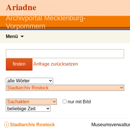
Ariadne
Archivportal Mecklenburg-
Vorpommern
Zum
Menü
Inhalt
springen
finden
Anfrage zurücksetzen
nur mit Bild
-
Stadtarchiv Rostock
Museumsverwaltun