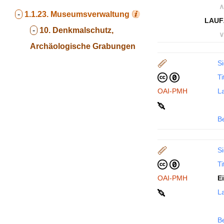
∧
-
1.1.23.
Museumsverwaltung
LAUF
-
10. Denkmalschutz,
∨
Archäologische Grabungen
Si
Ti
OAI-PMH
La
B
Si
Ti
OAI-PMH
E
La
B