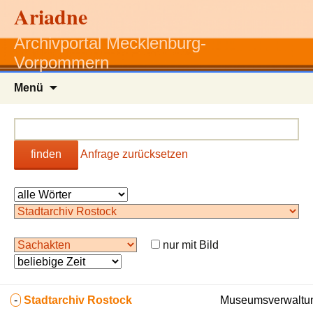
Ariadne
Archivportal Mecklenburg-
Vorpommern
Zum
Menü
Inhalt
springen
finden
Anfrage zurücksetzen
nur mit Bild
-
Stadtarchiv Rostock
Museumsverwaltun