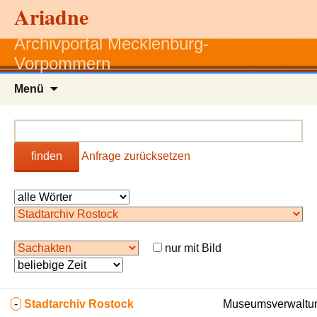
Ariadne
Archivportal Mecklenburg-
Vorpommern
Zum
Menü
Inhalt
springen
finden
Anfrage zurücksetzen
nur mit Bild
-
Stadtarchiv Rostock
Museumsverwaltun