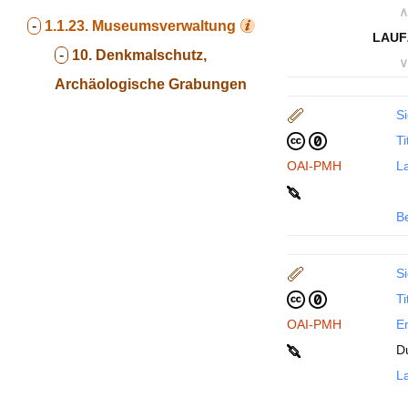
∧
-
1.1.23.
Museumsverwaltung
LAUF
-
10. Denkmalschutz,
∨
Archäologische Grabungen
Si
Ti
OAI-PMH
La
B
Si
Ti
OAI-PMH
En
D
La