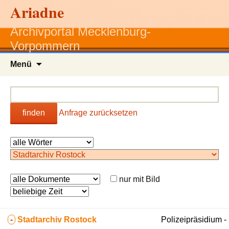
Ariadne
Archivportal Mecklenburg-
Vorpommern
Zum
Menü
Inhalt
springen
finden
Anfrage zurücksetzen
nur mit Bild
-
Stadtarchiv Rostock
Polizeipräsidium 