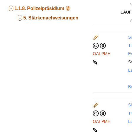
∧
-
1.1.8.
Polizeipräsidium
LAUF
-
5. Stärkenachweisungen
∨
Si
Ti
OAI-PMH
En
So
La
B
Si
Ti
OAI-PMH
La