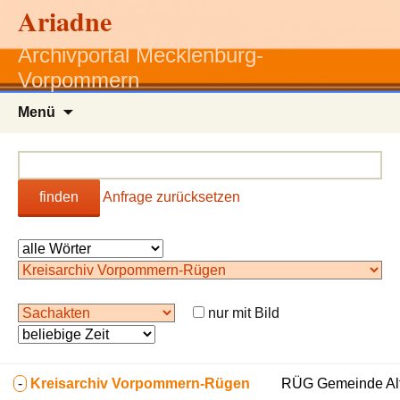
Ariadne
Archivportal Mecklenburg-
Vorpommern
Zum
Menü
Inhalt
springen
finden
Anfrage zurücksetzen
nur mit Bild
-
Kreisarchiv Vorpommern-Rügen
RÜG Gemeinde Alte