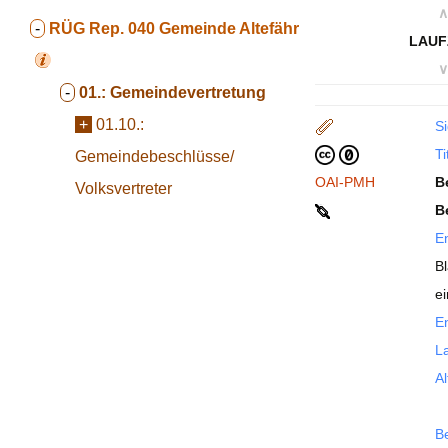
∧
-
RÜG Rep. 040
Gemeinde Altefähr
LAUF
∨
-
01.:
Gemeindevertretung
+
01.10.:
Si
Ti
Gemeindebeschlüsse/
OAI-PMH
B
Volksvertreter
B
En
B
e
En
La
Al
B