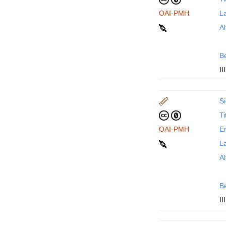
OAI-PMH
La
Al
B
III
Si
Ti
OAI-PMH
En
La
Al
B
III