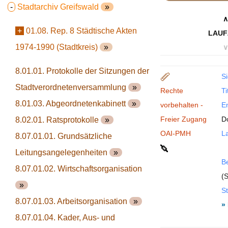
-
Stadtarchiv Greifswald
»
∧
+
01.08. Rep. 8 Städtische Akten
LAUF
1974-1990 (Stadtkreis)
»
∨
8.01.01. Protokolle der Sitzungen der
Si
Stadtverordnetenversammlung
»
Rechte
Ti
8.01.03. Abgeordnetenkabinett
»
vorbehalten -
En
Freier Zugang
D
8.02.01. Ratsprotokolle
»
OAI-PMH
La
8.07.01.01. Grundsätzliche
Leitungsangelegenheiten
»
B
8.07.01.02. Wirtschaftsorganisation
(S
»
St
8.07.01.03. Arbeitsorganisation
»
»
8.07.01.04. Kader, Aus- und