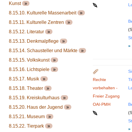
Kunst
»
La
8.15.10. Kulturelle Massenarbeit
»
B
8.15.11. Kulturelle Zentren
»
(S
8.15.12. Literatur
»
St
8.15.13. Denkmalpflege
»
»
8.15.14. Schausteller und Märkte
»
8.15.15. Volkskunst
»
8.15.16. Lichtspiele
»
Si
8.15.17. Musik
»
Rechte
Ti
vorbehalten -
La
8.15.18. Theater
»
Freier Zugang
8.15.19. Kreiskulturhaus
»
OAI-PMH
B
8.15.20. Haus der Jugend
»
(S
8.15.21. Museum
»
St
8.15.22. Tierpark
»
»