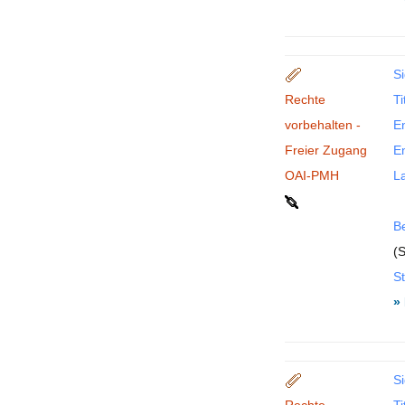
Si
Rechte
Ti
vorbehalten -
En
Freier Zugang
En
OAI-PMH
La
B
(S
St
»
Si