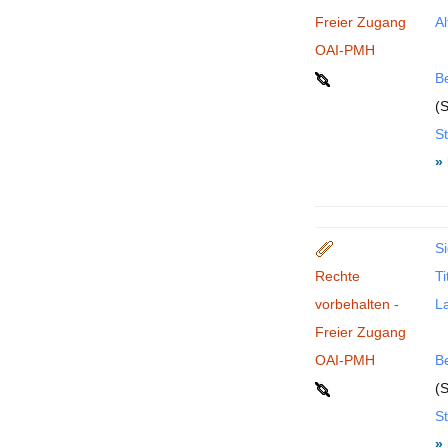
Freier Zugang
Al
OAI-PMH
B
(S
St
»
Si
Rechte
Ti
vorbehalten -
La
Freier Zugang
OAI-PMH
B
(S
St
»