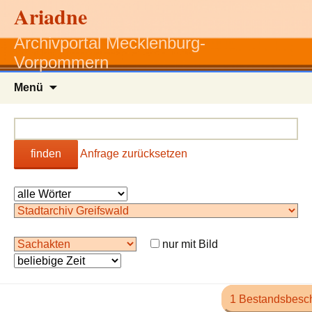
Ariadne
Archivportal Mecklenburg-
Vorpommern
Zum
Menü
Inhalt
springen
finden
Anfrage zurücksetzen
nur mit Bild
1 Bestandsbesc