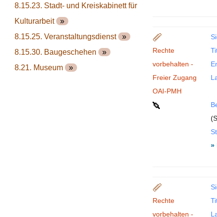
8.15.23. Stadt- und Kreiskabinett für
Kulturarbeit
»
8.15.25. Veranstaltungsdienst
»
Si
Rechte
Ti
8.15.30. Baugeschehen
»
vorbehalten -
En
8.21. Museum
»
Freier Zugang
La
OAI-PMH
B
(S
St
»
Si
Rechte
Ti
vorbehalten -
La