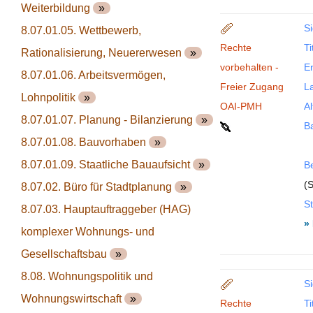
Weiterbildung
»
Si
8.07.01.05. Wettbewerb,
Rechte
Ti
Rationalisierung, Neuererwesen
»
vorbehalten -
En
8.07.01.06. Arbeitsvermögen,
Freier Zugang
La
Lohnpolitik
»
OAI-PMH
Al
8.07.01.07. Planung - Bilanzierung
»
B
8.07.01.08. Bauvorhaben
»
8.07.01.09. Staatliche Bauaufsicht
»
B
(S
8.07.02. Büro für Stadtplanung
»
St
8.07.03. Hauptauftraggeber (HAG)
»
komplexer Wohnungs- und
Gesellschaftsbau
»
8.08. Wohnungspolitik und
Si
Wohnungswirtschaft
»
Rechte
Ti