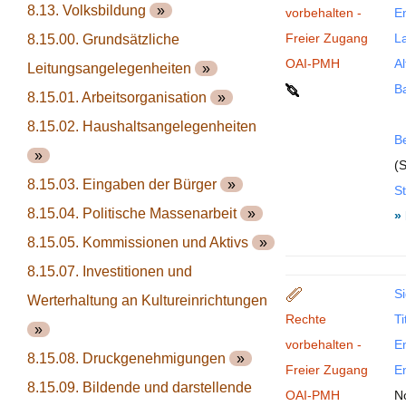
8.13. Volksbildung
»
vorbehalten -
En
Freier Zugang
La
8.15.00. Grundsätzliche
OAI-PMH
Al
Leitungsangelegenheiten
»
B
8.15.01. Arbeitsorganisation
»
8.15.02. Haushaltsangelegenheiten
B
»
(S
8.15.03. Eingaben der Bürger
»
St
8.15.04. Politische Massenarbeit
»
»
8.15.05. Kommissionen und Aktivs
»
8.15.07. Investitionen und
Si
Werterhaltung an Kultureinrichtungen
Rechte
Ti
»
vorbehalten -
En
8.15.08. Druckgenehmigungen
»
Freier Zugang
En
8.15.09. Bildende und darstellende
OAI-PMH
N