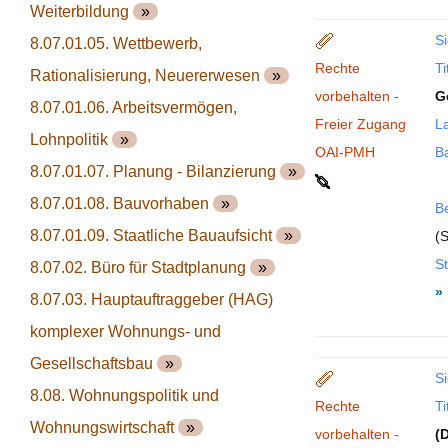
Weiterbildung
»
Si
8.07.01.05. Wettbewerb,
Rechte
Ti
Rationalisierung, Neuererwesen
»
vorbehalten -
G
8.07.01.06. Arbeitsvermögen,
Freier Zugang
La
Lohnpolitik
»
OAI-PMH
B
8.07.01.07. Planung - Bilanzierung
»
8.07.01.08. Bauvorhaben
»
B
8.07.01.09. Staatliche Bauaufsicht
»
(S
St
8.07.02. Büro für Stadtplanung
»
»
8.07.03. Hauptauftraggeber (HAG)
komplexer Wohnungs- und
Gesellschaftsbau
»
Si
8.08. Wohnungspolitik und
Rechte
Ti
Wohnungswirtschaft
»
vorbehalten -
(