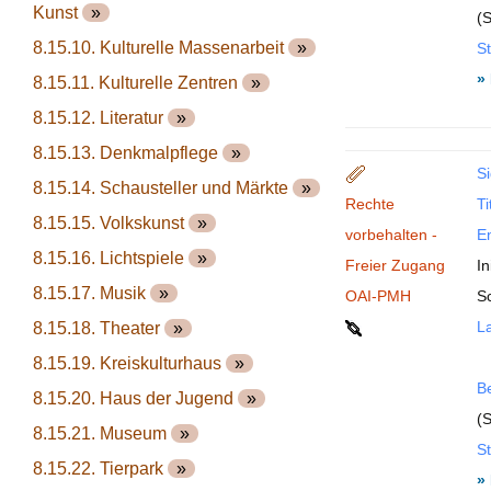
Kunst
»
(S
8.15.10. Kulturelle Massenarbeit
»
St
»
8.15.11. Kulturelle Zentren
»
8.15.12. Literatur
»
8.15.13. Denkmalpflege
»
Si
8.15.14. Schausteller und Märkte
»
Rechte
Ti
8.15.15. Volkskunst
»
vorbehalten -
En
8.15.16. Lichtspiele
»
Freier Zugang
In
8.15.17. Musik
»
OAI-PMH
Sc
La
8.15.18. Theater
»
8.15.19. Kreiskulturhaus
»
B
8.15.20. Haus der Jugend
»
(S
8.15.21. Museum
»
St
8.15.22. Tierpark
»
»