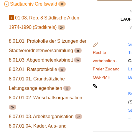
-
Stadtarchiv Greifswald
»
∧
+
01.08. Rep. 8 Städtische Akten
LAUF
1974-1990 (Stadtkreis)
»
∨
8.01.01. Protokolle der Sitzungen der
Si
Stadtverordnetenversammlung
»
Rechte
Ti
8.01.03. Abgeordnetenkabinett
»
vorbehalten -
G
Freier Zugang
La
8.02.01. Ratsprotokolle
»
OAI-PMH
B
8.07.01.01. Grundsätzliche
Leitungsangelegenheiten
»
B
8.07.01.02. Wirtschaftsorganisation
(S
»
St
8.07.01.03. Arbeitsorganisation
»
»
8.07.01.04. Kader, Aus- und