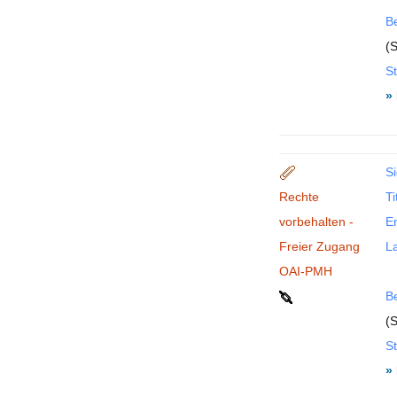
B
(S
St
»
Si
Rechte
Ti
vorbehalten -
En
Freier Zugang
La
OAI-PMH
B
(S
St
»