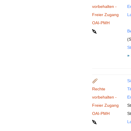
vorbehalten -
En
Freier Zugang
La
OAI-PMH
B
(S
St
»
Si
Rechte
Ti
vorbehalten -
En
Freier Zugang
S
OAI-PMH
S
La