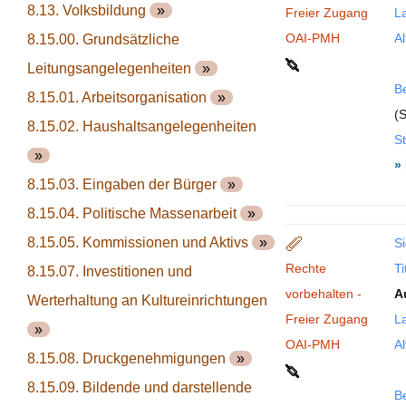
8.13. Volksbildung
»
Freier Zugang
La
OAI-PMH
Al
8.15.00. Grundsätzliche
Leitungsangelegenheiten
»
B
8.15.01. Arbeitsorganisation
»
(S
8.15.02. Haushaltsangelegenheiten
St
»
»
8.15.03. Eingaben der Bürger
»
8.15.04. Politische Massenarbeit
»
8.15.05. Kommissionen und Aktivs
»
Si
Rechte
Ti
8.15.07. Investitionen und
vorbehalten -
A
Werterhaltung an Kultureinrichtungen
Freier Zugang
La
»
OAI-PMH
Al
8.15.08. Druckgenehmigungen
»
8.15.09. Bildende und darstellende
B