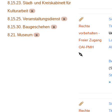
8.15.23. Stadt- und Kreiskabinett für
Kulturarbeit
»
8.15.25. Veranstaltungsdienst
»
Si
Rechte
Ti
8.15.30. Baugeschehen
»
vorbehalten -
U
8.21. Museum
»
Freier Zugang
La
OAI-PMH
Al
B
(S
St
»
Si
Rechte
Ti