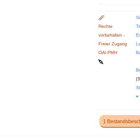
Si
Rechte
Ti
vorbehalten -
En
Freier Zugang
La
OAI-PMH
B
B
(S
St
»
1 Bestandsbesc