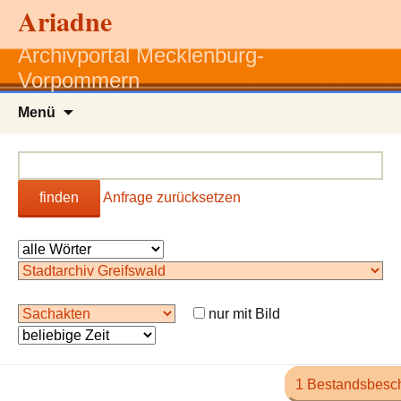
Ariadne
Archivportal Mecklenburg-
Vorpommern
Zum
Menü
Inhalt
springen
finden
Anfrage zurücksetzen
nur mit Bild
1 Bestandsbesc