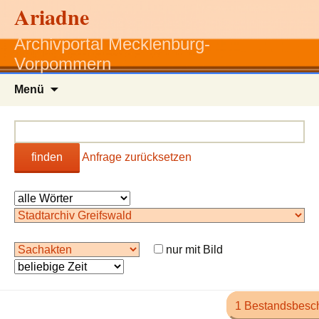
Ariadne
Archivportal Mecklenburg-
Vorpommern
Zum
Menü
Inhalt
springen
finden
Anfrage zurücksetzen
nur mit Bild
1 Bestandsbesc