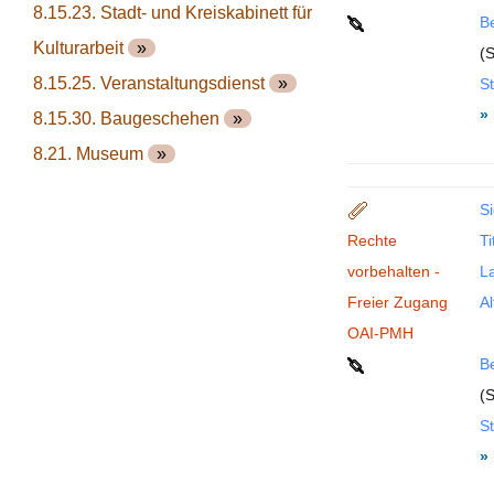
8.15.23. Stadt- und Kreiskabinett für
B
Kulturarbeit
»
(S
8.15.25. Veranstaltungsdienst
»
St
»
8.15.30. Baugeschehen
»
8.21. Museum
»
Si
Rechte
Ti
vorbehalten -
La
Freier Zugang
Al
OAI-PMH
B
(S
St
»