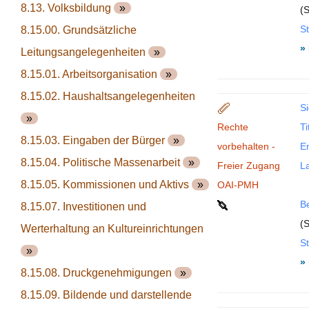
8.13. Volksbildung
»
(S
St
8.15.00. Grundsätzliche
»
Leitungsangelegenheiten
»
8.15.01. Arbeitsorganisation
»
8.15.02. Haushaltsangelegenheiten
Si
»
Rechte
Ti
8.15.03. Eingaben der Bürger
»
vorbehalten -
En
8.15.04. Politische Massenarbeit
»
Freier Zugang
La
8.15.05. Kommissionen und Aktivs
»
OAI-PMH
B
8.15.07. Investitionen und
(S
Werterhaltung an Kultureinrichtungen
St
»
»
8.15.08. Druckgenehmigungen
»
8.15.09. Bildende und darstellende