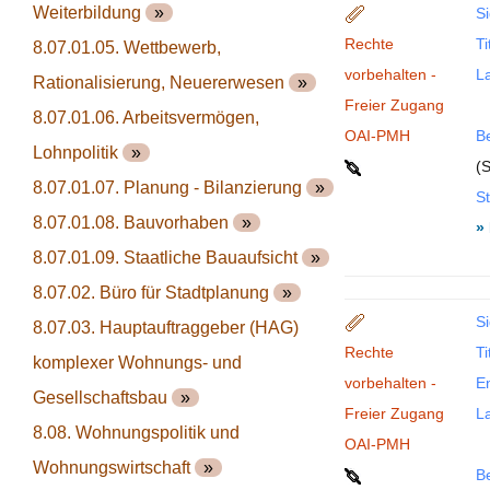
Weiterbildung
»
Si
Rechte
Ti
8.07.01.05. Wettbewerb,
vorbehalten -
La
Rationalisierung, Neuererwesen
»
Freier Zugang
8.07.01.06. Arbeitsvermögen,
OAI-PMH
B
Lohnpolitik
»
(S
8.07.01.07. Planung - Bilanzierung
»
St
8.07.01.08. Bauvorhaben
»
»
8.07.01.09. Staatliche Bauaufsicht
»
8.07.02. Büro für Stadtplanung
»
Si
8.07.03. Hauptauftraggeber (HAG)
Rechte
Ti
komplexer Wohnungs- und
vorbehalten -
En
Gesellschaftsbau
»
Freier Zugang
La
8.08. Wohnungspolitik und
OAI-PMH
Wohnungswirtschaft
»
B