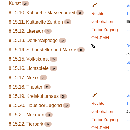
Kunst
»
Si
8.15.10. Kulturelle Massenarbeit
»
Rechte
Ti
vorbehalten -
E
8.15.11. Kulturelle Zentren
»
Freier Zugang
La
8.15.12. Literatur
»
OAI-PMH
8.15.13. Denkmalpflege
»
B
8.15.14. Schausteller und Märkte
»
(S
8.15.15. Volkskunst
»
St
8.15.16. Lichtspiele
»
»
8.15.17. Musik
»
8.15.18. Theater
»
Si
8.15.19. Kreiskulturhaus
»
Rechte
Ti
8.15.20. Haus der Jugend
»
vorbehalten -
J
8.15.21. Museum
»
Freier Zugang
La
8.15.22. Tierpark
»
OAI-PMH