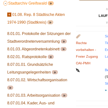
-
Stadtarchiv Greifswald
»
∧
+
01.08. Rep. 8 Städtische Akten
LAUF
1974-1990 (Stadtkreis)
»
∨
8.01.01. Protokolle der Sitzungen der
Si
Stadtverordnetenversammlung
»
Rechte
Ti
8.01.03. Abgeordnetenkabinett
»
vorbehalten -
En
Freier Zugang
La
8.02.01. Ratsprotokolle
»
OAI-PMH
8.07.01.01. Grundsätzliche
B
Leitungsangelegenheiten
»
(S
8.07.01.02. Wirtschaftsorganisation
St
»
»
8.07.01.03. Arbeitsorganisation
»
8.07.01.04. Kader, Aus- und