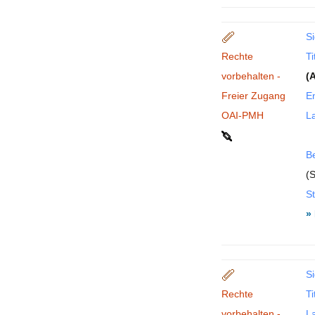
Si
Rechte
Ti
vorbehalten -
(
Freier Zugang
En
OAI-PMH
La
B
(S
St
»
Si
Rechte
Ti
vorbehalten -
La