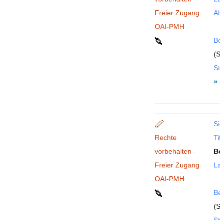
Freier Zugang
Al
OAI-PMH
B
(S
St
»
Si
Rechte
Ti
vorbehalten -
B
Freier Zugang
La
OAI-PMH
B
(S