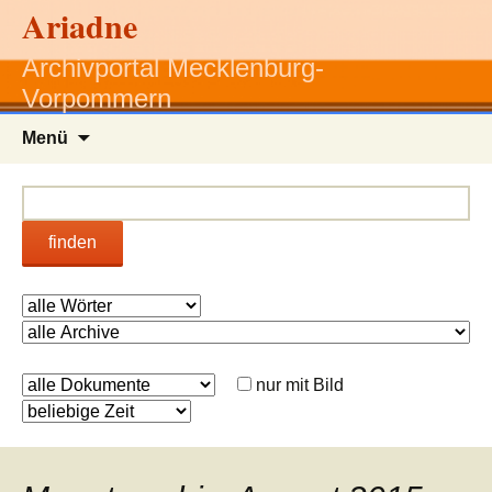
Ariadne
Archivportal Mecklenburg-
Vorpommern
Zum
Menü
Inhalt
springen
finden
nur mit Bild