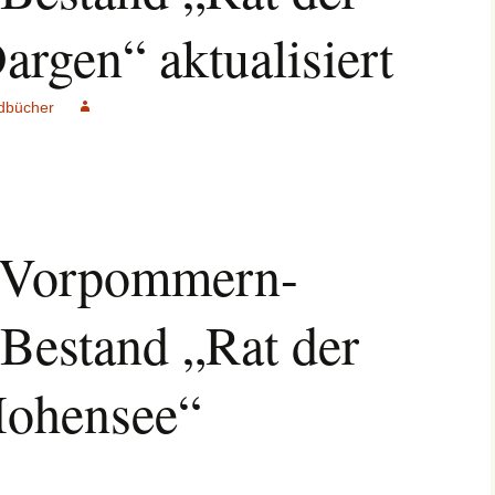
rgen“ aktualisiert
dbücher
v Vorpommern-
 Bestand „Rat der
ohensee“