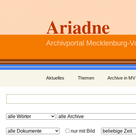
Ariadne
Archivportal Mecklenburg-
Zum
Aktuelles
Themen
Archive in MV
Inhalt
springen
nur mit Bild