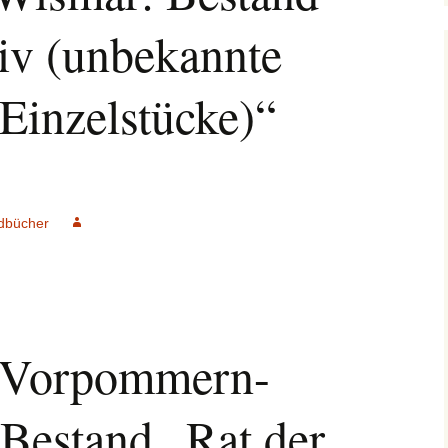
iv (unbekannte
 Einzelstücke)“
dbücher
v Vorpommern-
 Bestand „Rat der