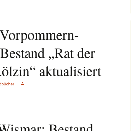
v Vorpommern-
 Bestand „Rat der
lzin“ aktualisiert
dbücher
 Wismar: Bestand