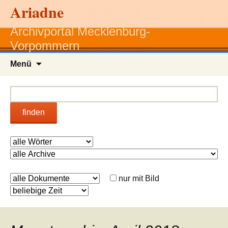
Ariadne
Archivportal Mecklenburg-
Vorpommern
Zum
Menü
Inhalt
springen
finden
nur mit Bild