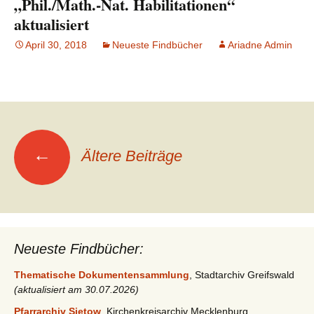
„Phil./Math.-Nat. Habilitationen“
aktualisiert
April 30, 2018
Neueste Findbücher
Ariadne Admin
Beitragsnavigation
←
Ältere Beiträge
Neueste Findbücher:
Thematische Dokumentensammlung
, Stadtarchiv Greifswald
(aktualisiert am 30.07.2026)
Pfarrarchiv Sietow
, Kirchenkreisarchiv Mecklenburg