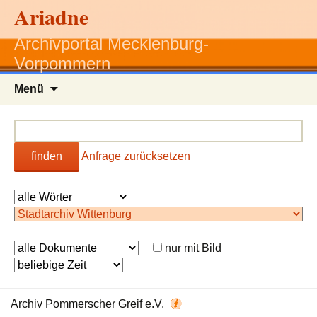
Ariadne
Archivportal Mecklenburg-
Vorpommern
Zum
Menü
Inhalt
springen
finden
Anfrage zurücksetzen
nur mit Bild
Archiv Pommerscher Greif e.V.