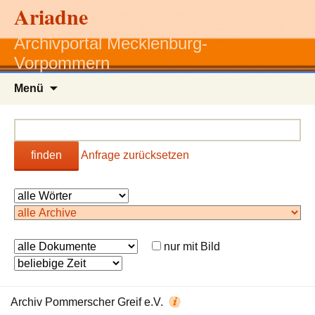
Ariadne
Archivportal Mecklenburg-
Vorpommern
Zum
Menü
Inhalt
springen
finden
Anfrage zurücksetzen
nur mit Bild
Archiv Pommerscher Greif e.V.