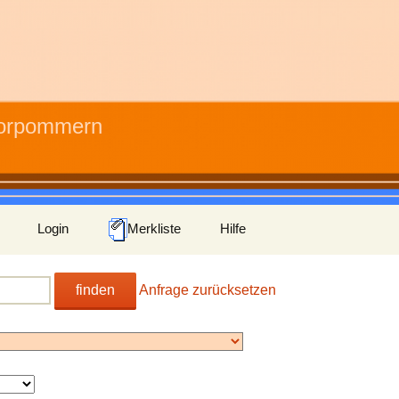
Vorpommern
Login
Merkliste
Hilfe
finden
Anfrage zurücksetzen