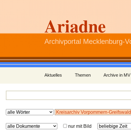
Ariadne
Archivportal Mecklenburg-
Zum
Aktuelles
Themen
Archive in MV
Inhalt
springen
nur mit Bild