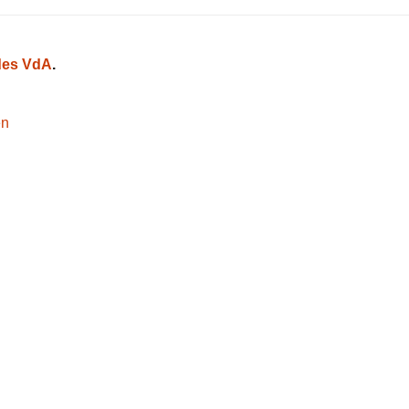
es VdA
.
en