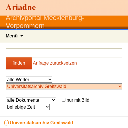
Ariadne
Archivportal Mecklenburg-
Vorpommern
Zum
Menü
Inhalt
springen
finden
Anfrage zurücksetzen
nur mit Bild
-
Universitätsarchiv Greifswald