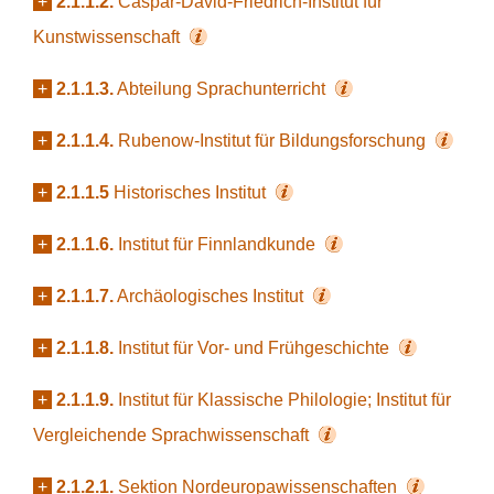
+
2.1.1.2.
Caspar-David-Friedrich-Institut für
Kunstwissenschaft
+
2.1.1.3.
Abteilung Sprachunterricht
+
2.1.1.4.
Rubenow-Institut für Bildungsforschung
+
2.1.1.5
Historisches Institut
+
2.1.1.6.
Institut für Finnlandkunde
+
2.1.1.7.
Archäologisches Institut
+
2.1.1.8.
Institut für Vor- und Frühgeschichte
+
2.1.1.9.
Institut für Klassische Philologie; Institut für
Vergleichende Sprachwissenschaft
+
2.1.2.1.
Sektion Nordeuropawissenschaften