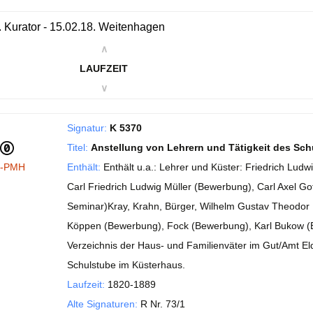
. Kurator - 15.02.18. Weitenhagen
∧
LAUFZEIT
∨
Signatur:
K 5370
Titel:
Anstellung von Lehrern und Tätigkeit des Sc
I-PMH
Enthält:
Enthält u.a.: Lehrer und Küster: Friedrich Lud
Carl Friedrich Ludwig Müller (Bewerbung), Carl Axel G
Seminar)Kray, Krahn, Bürger, Wilhelm Gustav Theodor
Köppen (Bewerbung), Fock (Bewerbung), Karl Bukow (
Verzeichnis der Haus- und Familienväter im Gut/Amt Eld
Schulstube im Küsterhaus.
Laufzeit:
1820-1889
Alte Signaturen:
R Nr. 73/1