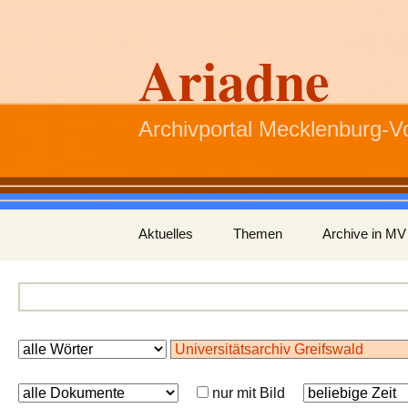
Ariadne
Archivportal Mecklenburg-
Zum
Aktuelles
Themen
Archive in MV
Inhalt
springen
nur mit Bild