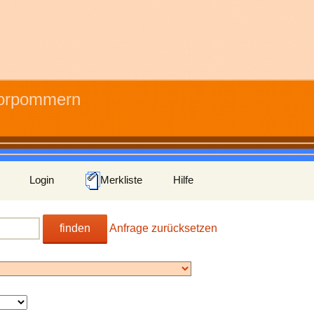
Vorpommern
Login
Merkliste
Hilfe
finden
Anfrage zurücksetzen