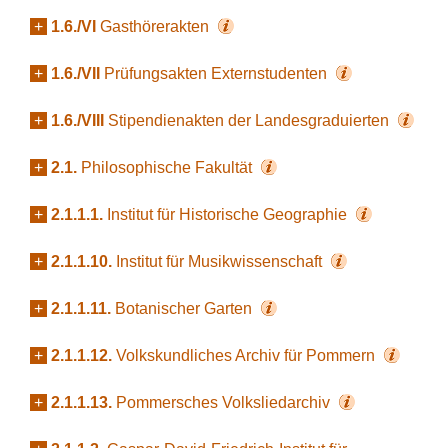
+
1.6./VI
Gasthörerakten
+
1.6./VII
Prüfungsakten Externstudenten
+
1.6./VIII
Stipendienakten der Landesgraduierten
+
2.1.
Philosophische Fakultät
+
2.1.1.1.
Institut für Historische Geographie
+
2.1.1.10.
Institut für Musikwissenschaft
+
2.1.1.11.
Botanischer Garten
+
2.1.1.12.
Volkskundliches Archiv für Pommern
+
2.1.1.13.
Pommersches Volksliedarchiv