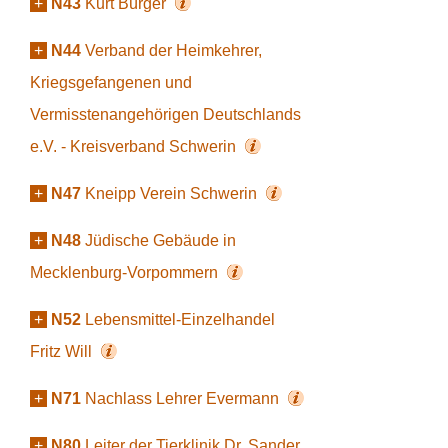
+
N43
Kurt Bürger
+
N44
Verband der Heimkehrer,
Kriegsgefangenen und
Vermisstenangehörigen Deutschlands
e.V. - Kreisverband Schwerin
+
N47
Kneipp Verein Schwerin
+
N48
Jüdische Gebäude in
Mecklenburg-Vorpommern
+
N52
Lebensmittel-Einzelhandel
Fritz Will
+
N71
Nachlass Lehrer Evermann
+
N80
Leiter der Tierklinik Dr. Sander