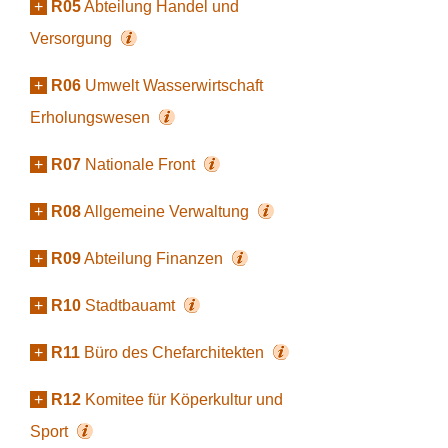
+
R05
Abteilung Handel und
Versorgung
+
R06
Umwelt Wasserwirtschaft
Erholungswesen
+
R07
Nationale Front
+
R08
Allgemeine Verwaltung
+
R09
Abteilung Finanzen
+
R10
Stadtbauamt
+
R11
Büro des Chefarchitekten
+
R12
Komitee für Köperkultur und
Sport