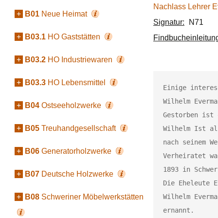
Nachlass Lehrer 
+
B01
Neue Heimat
Signatur:
N71
+
B03.1
HO Gaststätten
Findbucheinleitun
+
B03.2
HO Industriewaren
+
B03.3
HO Lebensmittel
Einige interes
Wilhelm Everma
+
B04
Ostseeholzwerke
Gestorben ist 
+
B05
Treuhandgesellschaft
Wilhelm Ist al
nach seinem We
+
B06
Generatorholzwerke
Verheiratet wa
1893 in Schwer
+
B07
Deutsche Holzwerke
Die Eheleute E
+
B08
Schweriner Möbelwerkstätten
Wilhelm Everma
ernannt.
