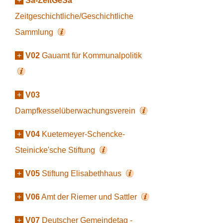
+
Sa-ZeitGeSa
Zeitgeschichtliche/Geschichtliche
Sammlung
+
V02
Gauamt für Kommunalpolitik
+
V03
Dampfkesselüberwachungsverein
+
V04
Kuetemeyer-Schencke-
Steinicke'sche Stiftung
+
V05
Stiftung Elisabethhaus
+
V06
Amt der Riemer und Sattler
+
V07
Deutscher Gemeindetag -