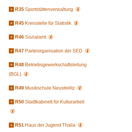
+
R35
Sportstättenverwaltung
+
R45
Kreisstelle für Statistik
+
R46
Sozialamt
+
R47
Parteiorganisation der SED
+
R48
Betriebsgewerkschaftsleitung
(BGL)
+
R49
Musikschule Neustrelitz
+
R50
Stadtkabinett für Kulturarbeit
+
R51
Haus der Jugend Thalia