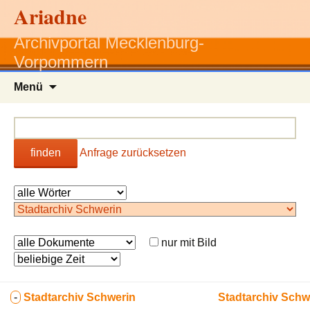
Ariadne
Archivportal Mecklenburg-
Vorpommern
Zum
Menü
Inhalt
springen
finden
Anfrage zurücksetzen
nur mit Bild
-
Stadtarchiv Schwerin
Stadtarchiv Schw