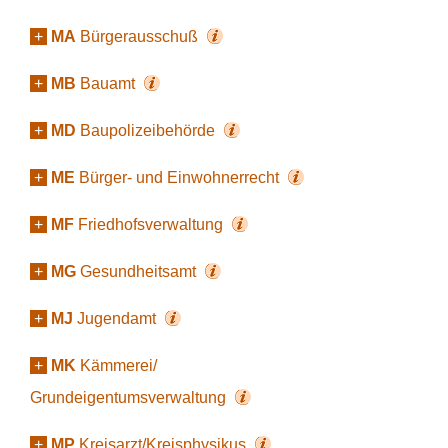
+
MA
Bürgerausschuß
+
MB
Bauamt
+
MD
Baupolizeibehörde
+
ME
Bürger- und Einwohnerrecht
+
MF
Friedhofsverwaltung
+
MG
Gesundheitsamt
+
MJ
Jugendamt
+
MK
Kämmerei/
Grundeigentumsverwaltung
+
MP
Kreisarzt/Kreisphysikus