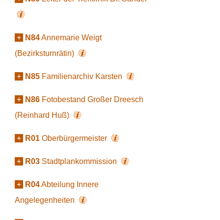
+
N84
Annemarie Weigt
(Bezirksturnrätin)
+
N85
Familienarchiv Karsten
+
N86
Fotobestand Großer Dreesch
(Reinhard Huß)
+
R01
Oberbürgermeister
+
R03
Stadtplankommission
+
R04
Abteilung Innere
Angelegenheiten