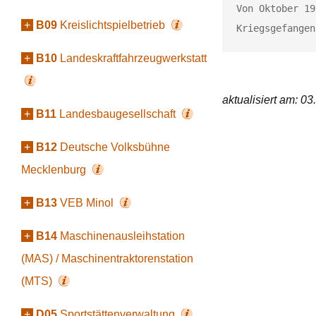
Von Oktober 19
+
B09
Kreislichtspielbetrieb
Kriegsgefangen
+
B10
Landeskraftfahrzeugwerkstatt
aktualisiert am: 0
+
B11
Landesbaugesellschaft
+
B12
Deutsche Volksbühne
Mecklenburg
+
B13
VEB Minol
+
B14
Maschinenausleihstation
(MAS) / Maschinentraktorenstation
(MTS)
+
D05
Sportstättenverwaltung