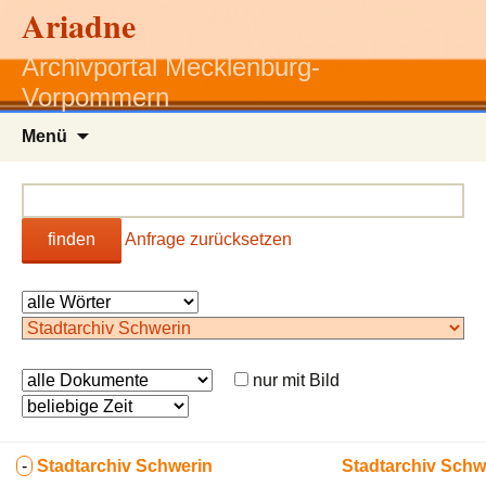
Ariadne
Archivportal Mecklenburg-
Vorpommern
Zum
Menü
Inhalt
springen
finden
Anfrage zurücksetzen
nur mit Bild
-
Stadtarchiv Schwerin
Stadtarchiv Schw