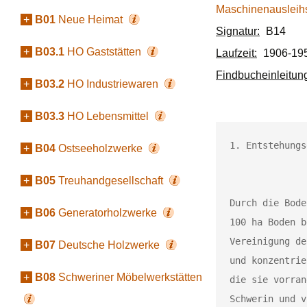
Maschinenausleihs
+
B01
Neue Heimat
Signatur:
B14
+
B03.1
HO Gaststätten
Laufzeit:
1906-19
Findbucheinleitun
+
B03.2
HO Industriewaren
+
B03.3
HO Lebensmittel
1. Entstehungs
+
B04
Ostseeholzwerke
+
B05
Treuhandgesellschaft
Durch die Bode
+
B06
Generatorholzwerke
100 ha Boden b
Vereinigung de
+
B07
Deutsche Holzwerke
und konzentrie
+
B08
Schweriner Möbelwerkstätten
die sie vorran
Schwerin und v