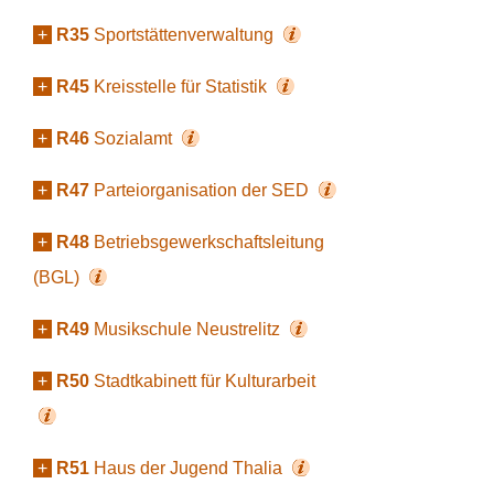
+
R35
Sportstättenverwaltung
+
R45
Kreisstelle für Statistik
+
R46
Sozialamt
+
R47
Parteiorganisation der SED
+
R48
Betriebsgewerkschaftsleitung
(BGL)
+
R49
Musikschule Neustrelitz
+
R50
Stadtkabinett für Kulturarbeit
+
R51
Haus der Jugend Thalia