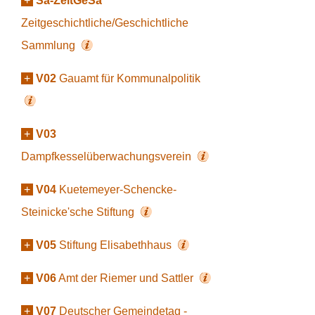
+
Sa-ZeitGeSa
Zeitgeschichtliche/Geschichtliche
Sammlung
+
V02
Gauamt für Kommunalpolitik
+
V03
Dampfkesselüberwachungsverein
+
V04
Kuetemeyer-Schencke-
Steinicke'sche Stiftung
+
V05
Stiftung Elisabethhaus
+
V06
Amt der Riemer und Sattler
+
V07
Deutscher Gemeindetag -