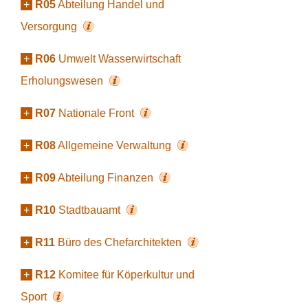
+
R05
Abteilung Handel und
Versorgung
+
R06
Umwelt Wasserwirtschaft
Erholungswesen
+
R07
Nationale Front
+
R08
Allgemeine Verwaltung
+
R09
Abteilung Finanzen
+
R10
Stadtbauamt
+
R11
Büro des Chefarchitekten
+
R12
Komitee für Köperkultur und
Sport