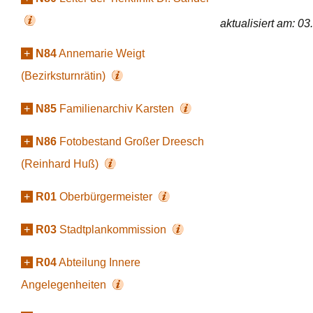
aktualisiert am: 0
+
N84
Annemarie Weigt
(Bezirksturnrätin)
+
N85
Familienarchiv Karsten
+
N86
Fotobestand Großer Dreesch
(Reinhard Huß)
+
R01
Oberbürgermeister
+
R03
Stadtplankommission
+
R04
Abteilung Innere
Angelegenheiten