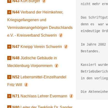
+
N43
Kurt Bürger
nicht mehr erm
+
N44
Verband der Heimkehrer,
Das Schriftgut
Kriegsgefangenen und
denn es  war w
Vermisstenangehörigen Deutschlands
eindeutige Ord
e.V. - Kreisverband Schwerin
Im Jahre 2002 
+
N47
Kneipp Verein Schwerin
Bestandes.

+
N48
Jüdische Gebäude in
Kassiert wurde
Mecklenburg-Vorpommern
Betriebsberich
+
N52
Lebensmittel-Einzelhandel
in den vorlieg
Fritz Will
+
N71
Nachlass Lehrer Evermann
+
N80
Leiter der Tierklinik Dr. Sander