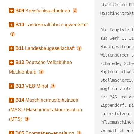
staatlichen Ma
+
B09
Kreislichtspielbetrieb
Maschinentrakt
+
B10
Landeskraftfahrzeugwerkstatt
Die Hauptstell
aus Werk I, II
Hauptgeschehen
+
B11
Landesbaugesellschaft
Wittenburger S
+
B12
Deutsche Volksbühne
Schmiede, Schw
Mecklenburg
Hopfenbruchweg
Stellmacherei.
+
B13
VEB Minol
möglich viele 
der MAS und de
+
B14
Maschinenausleihstation
Zippendorf. Di
(MAS) / Maschinentraktorenstation
unterstützen, 
(MTS)
Pflugmaschinen
vermutlich als
+
D05
Sportstättenverwaltung