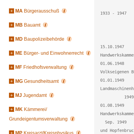
+
MA
Bürgerausschuß
1933 - 1947	Firma Diplom Ingenieur Albert von Kurz

			Wittenburger Str.      
+
MB
Bauamt
			Wittenburger Str.      84
+
MD
Baupolizeibehörde
15.10.1947	Teil der Firma Dipl. Ing. Albert v. Kurz von der 
+
ME
Bürger- und Einwohnerrecht
Handwerkskamme
01.06.1948	Übernahme der Fa. Albert v. Kurz von der Vereinigung der 
+
MF
Friedhofsverwaltung
Volkseigenen B
01.01.1949	Firma Albert v. Kurz wird vom Land Mecklenburg zum 
+
MG
Gesundheitsamt
Landmaschinenh
+
MJ
Jugendamt
          1949	Gründung der MAS

01.08.1949 	offizielle Übergabe der Räume der ehemaligen 
+
MK
Kämmerei/
Handwerkskamme
Grundeigentumsverwaltung
  Sep. 1949     Umschreibung der Grundstücke Werke in der Wittenburger Straße 
und Hopfenbruc
+
MP
Kreisarzt/Kreisphysikus