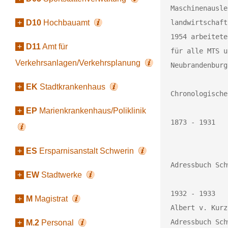
Maschinenausle
+
D10
Hochbauamt
landwirtschaft
1954 arbeitete
+
D11
Amt für
für alle MTS u
Verkehrsanlagen/Verkehrsplanung
Neubrandenburg.
+
EK
Stadtkrankenhaus
Chronologische
+
EP
Marienkrankenhaus/Poliklinik
1873 - 1931   
			Wittenburger Str. 73/7
+
ES
Ersparnisanstalt Schwerin
			Wittenburger Str.      84 
Adressbuch Sch
+
EW
Stadtwerke
1932 - 1933 		Firma Landmaschinen und Kraftfahrzeuge Diplom Ingenieur 
+
M
Magistrat
Albert v. Kurz & Co.			
Adressbuch Sch
+
M.2
Personal