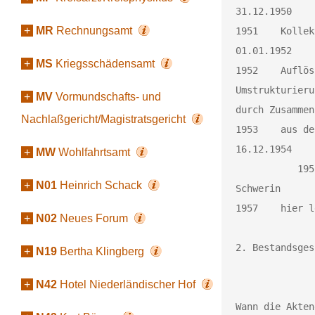
31.12.1950	Auflösung des MAS - Landesmaschinenhofes (MAS existiert weiter)

+
MR
Rechnungsamt
1951	Kollektivvertrag der VV - MAS Mecklenburg

01.01.1952	Neuerstellung der VV - MAS - Elektrospezialwerkstatt

+
MS
Kriegsschädensamt
1952	Auflösung von 18 Leitwerkstätten der MAS 

Umstrukturieru
+
MV
Vormundschafts- und
durch Zusammen
Nachlaßgericht/Magistratsgericht
1953	aus der MAS geht die MTS hervor

16.12.1954	Zusammenlegung der Lehrkombinate mit den Spezialwerkstätten

+
MW
Wohlfahrtsamt
           1955	Betriebskollektivvertrag des MTS - Elektroinstandsetzungswerkes 
+
N01
Heinrich Schack
Schwerin

1957	hier letzte Niederschrift der MTS

+
N02
Neues Forum
2. Bestandsges
+
N19
Bertha Klingberg
+
N42
Hotel Niederländischer Hof
Wann die Akten