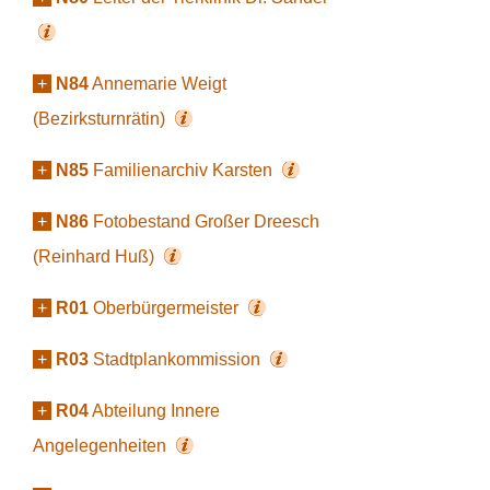
+
N84
Annemarie Weigt
(Bezirksturnrätin)
+
N85
Familienarchiv Karsten
+
N86
Fotobestand Großer Dreesch
(Reinhard Huß)
+
R01
Oberbürgermeister
+
R03
Stadtplankommission
+
R04
Abteilung Innere
Angelegenheiten