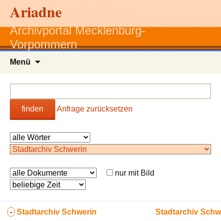
Ariadne
Archivportal Mecklenburg-
Vorpommern
Zum
Menü
Inhalt
springen
finden
Anfrage zurücksetzen
nur mit Bild
-
Stadtarchiv Schwerin
Stadtarchiv Schw