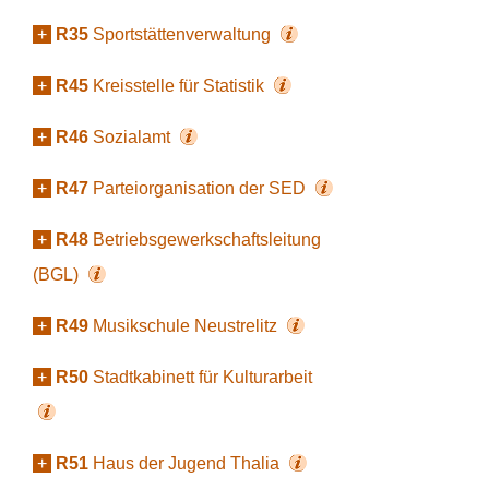
+
R35
Sportstättenverwaltung
+
R45
Kreisstelle für Statistik
+
R46
Sozialamt
+
R47
Parteiorganisation der SED
+
R48
Betriebsgewerkschaftsleitung
(BGL)
+
R49
Musikschule Neustrelitz
+
R50
Stadtkabinett für Kulturarbeit
+
R51
Haus der Jugend Thalia