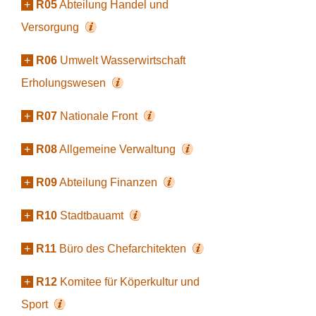
+
R05
Abteilung Handel und
Versorgung
+
R06
Umwelt Wasserwirtschaft
Erholungswesen
+
R07
Nationale Front
+
R08
Allgemeine Verwaltung
+
R09
Abteilung Finanzen
+
R10
Stadtbauamt
+
R11
Büro des Chefarchitekten
+
R12
Komitee für Köperkultur und
Sport