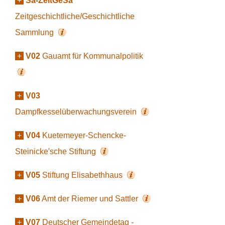
+
Sa-ZeitGeSa
Zeitgeschichtliche/Geschichtliche
Sammlung
+
V02
Gauamt für Kommunalpolitik
+
V03
Dampfkesselüberwachungsverein
+
V04
Kuetemeyer-Schencke-
Steinicke'sche Stiftung
+
V05
Stiftung Elisabethhaus
+
V06
Amt der Riemer und Sattler
+
V07
Deutscher Gemeindetag -