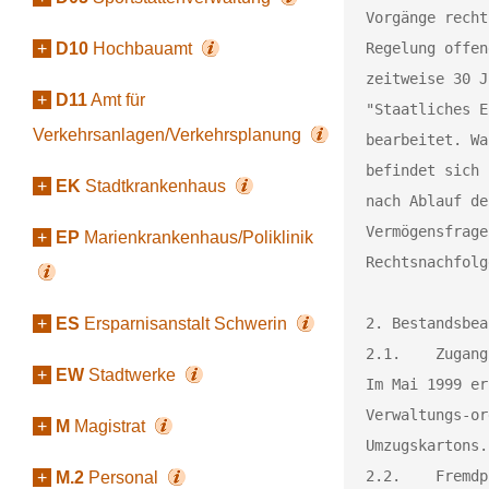
Vorgänge recht
+
D10
Hochbauamt
Regelung offen
zeitweise 30 J
+
D11
Amt für
"Staatliches E
Verkehrsanlagen/Verkehrsplanung
bearbeitet. Wa
befindet sich 
+
EK
Stadtkrankenhaus
nach Ablauf de
Vermögensfrage
+
EP
Marienkrankenhaus/Poliklinik
Rechtsnachfolg
+
ES
Ersparnisanstalt Schwerin
2. Bestandsbea
2.1.	Zugang ins Archiv und frühere archivische Bearbeitung

+
EW
Stadtwerke
Im Mai 1999 er
Verwaltungs-or
+
M
Magistrat
Umzugskartons.
2.2.	Fremdprovenienzen

+
M.2
Personal