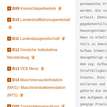
permanentes Pr
+
B09
Kreislichtspielbetrieb
worden. Die vo
erfasst. Ebens
+
B10
Landeskraftfahrzeugwerkstatt
gegebenenfalls
Hauseigentümer
Haus zu erhalt
+
B11
Landesbaugesellschaft
teils zu Zweck
+
B12
Deutsche Volksbühne
Aufbau Schweri
Mecklenburg
dazugehörige s
dem sog. Aufba
+
B13
VEB Minol
Straffälligkei
Staates. Dies 
+
B14
Maschinenausleihstation
entlarven und 
(MAS) / Maschinentraktorenstation
gehörte die Ve
(MTS)
den Aufgaben d
gängige Praxis
+
D05
Sportstättenverwaltung