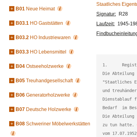
Staatliches Eigen
+
B01
Neue Heimat
Signatur:
R28
+
B03.1
HO Gaststätten
Laufzeit:
1945-19
Findbucheinleitun
+
B03.2
HO Industriewaren
+
B03.3
HO Lebensmittel
1.	Registraturbildnergeschichte

+
B04
Ostseeholzwerke
Die Abteilung 
+
B05
Treuhandgesellschaft
"Staatliches E
und treuhänder
+
B06
Generatorholzwerke
Dienstablauf f
Bedarf  im Bes
+
B07
Deutsche Holzwerke
Die Abteilung 
+
B08
Schweriner Möbelwerkstätten
zu tun hatte. 
vom 17.07.1952