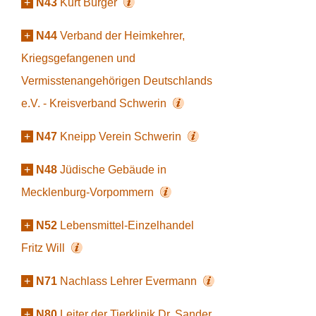
+
N43
Kurt Bürger
+
N44
Verband der Heimkehrer,
Kriegsgefangenen und
Vermisstenangehörigen Deutschlands
e.V. - Kreisverband Schwerin
+
N47
Kneipp Verein Schwerin
+
N48
Jüdische Gebäude in
Mecklenburg-Vorpommern
+
N52
Lebensmittel-Einzelhandel
Fritz Will
+
N71
Nachlass Lehrer Evermann
+
N80
Leiter der Tierklinik Dr. Sander