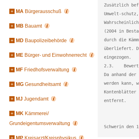
Zusätzlich bef
+
MA
Bürgerausschuß
Umwelt-schutz,
Wahrscheinlich
+
MB
Bauamt
(2004 in Besta
durch die Kämm
+
MD
Baupolizeibehörde
überliefert. D
+
ME
Bürger- und Einwohnerrecht
eingezogen. 

2.3.	Bewertung und Kassation

+
MF
Friedhofsverwaltung
Da anhand der 
werden kann, w
+
MG
Gesundheitsamt
Kontenblätter 
+
MJ
Jugendamt
entfernt.

+
MK
Kämmerei/
Grundeigentumsverwaltung
+
MP
Kreisarzt/Kreisphysikus