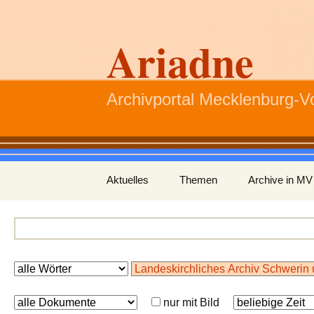
Ariadne
Archivportal Mecklenburg-
Zum
Aktuelles
Themen
Archive in MV
Inhalt
springen
nur mit Bild