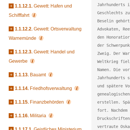
Jahrhunderts i
+
1.1.12.1.
Gewett: Hafen und
Geschlechts zu
Schifffahrt
Beselin gehört
+
1.1.12.2.
Gewett: Ortsverwaltung
Advokaten, Ree
den Honoratior
Warnemünde
der Schwerpunk
+
1.1.12.3.
Gewett: Handel und
Zweig. Der War
Gewerbe
Weltkrieg fiel
Namen. 
Die vor
+
1.1.13.
Bauamt
Jahrhunderts s
und spätere Vo
+
1.1.14.
Friedhofsverwaltung
genealogischen
+
1.1.15.
Finanzbehörden
erstellen. Spä
fort. Nachdem 
+
1.1.16.
Militaria
Druckschriften
vertraute Oska
+
1.1.17.1.
Geistliches Ministerium