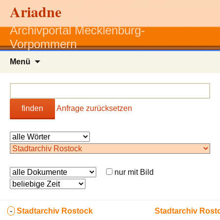
Ariadne
Archivportal Mecklenburg-
Vorpommern
Zum
Menü
Inhalt
springen
finden
Anfrage zurücksetzen
nur mit Bild
-
Stadtarchiv Rostock
Stadtarchiv Rost