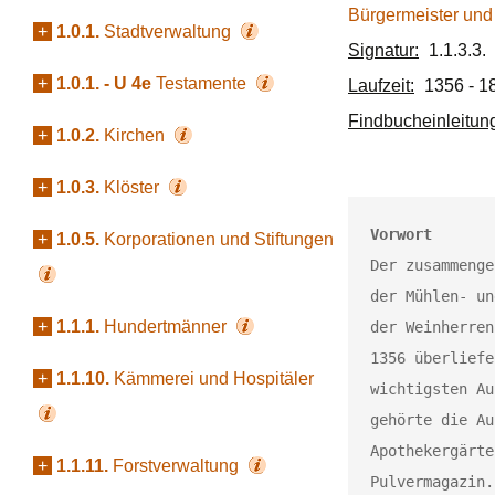
Bürgermeister und
+
1.0.1.
Stadtverwaltung
Signatur:
1.1.3.3.
+
1.0.1. - U 4e
Testamente
Laufzeit:
1356 - 1
Findbucheinleitun
+
1.0.2.
Kirchen
+
1.0.3.
Klöster
Vorwort
+
1.0.5.
Korporationen und Stiftungen
Der zusammenge
der Mühlen- un
+
1.1.1.
Hundertmänner
der Weinherren
1356 überliefe
+
1.1.10.
Kämmerei und Hospitäler
wichtigsten Au
gehörte die Au
Apothekergärte
+
1.1.11.
Forstverwaltung
Pulvermagazin.