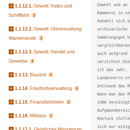
Gewett und an 
+
1.1.12.1.
Gewett: Hafen und
Kämmerei in se
Schifffahrt
handelt sich b
+
1.1.12.2.
Gewett: Ortsverwaltung
archivarische 
Sammlungsgut b
Warnemünde
vergleichbaren
+
1.1.12.3.
Gewett: Handel und
auch aufgrund 
Gewerbe
verzichtet.
Die
ist das Jahr, 
+
1.1.13.
Bauamt
Landesherrn er
entstand das M
+
1.1.14.
Friedhofsverwaltung
Wann man das M
+
1.1.15.
Finanzbehörden
1486 vereinigt
Aufgabenbereic
+
1.1.16.
Militaria
Rostock stelle
sich nur einig
+
1.1.17.1.
Geistliches Ministerium