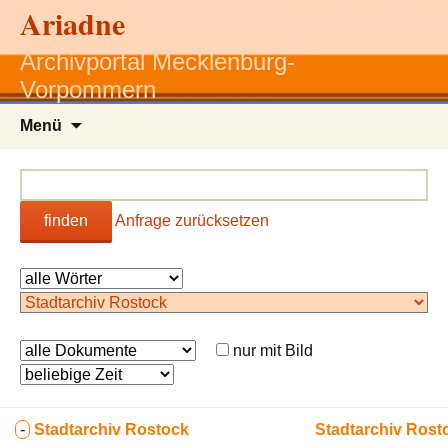
Ariadne
Archivportal Mecklenburg-
Vorpommern
Zum
Menü
Inhalt
springen
finden
Anfrage zurücksetzen
nur mit Bild
-
Stadtarchiv Rostock
Stadtarchiv Rost