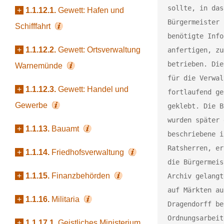
sollte, in das
+
1.1.12.1.
Gewett: Hafen und
Bürgermeister 
Schifffahrt
benötigte Info
+
1.1.12.2.
Gewett: Ortsverwaltung
anfertigen, zu
betrieben. Die
Warnemünde
für die Verwal
+
1.1.12.3.
Gewett: Handel und
fortlaufend ge
Gewerbe
geklebt. Die B
wurden später 
+
1.1.13.
Bauamt
beschriebene i
Ratsherren, er
+
1.1.14.
Friedhofsverwaltung
die Bürgermeis
+
1.1.15.
Finanzbehörden
Archiv gelangt
auf Märkten au
+
1.1.16.
Militaria
Dragendorff be
Ordnungsarbeit
+
1.1.17.1.
Geistliches Ministerium