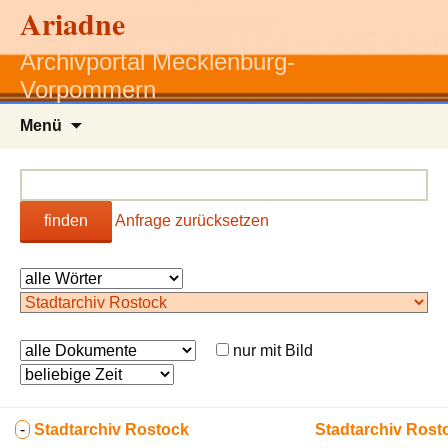
Ariadne
Archivportal Mecklenburg-
Vorpommern
Zum
Menü
Inhalt
springen
finden
Anfrage zurücksetzen
nur mit Bild
-
Stadtarchiv Rostock
Stadtarchiv Rost