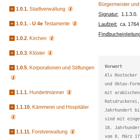
Bürgermeister un
+
1.0.1.
Stadtverwaltung
Signatur:
1.1.3.0.
+
1.0.1. - U 4e
Testamente
Laufzeit:
ca. 1764 
Findbucheinleitun
+
1.0.2.
Kirchen
+
1.0.3.
Klöster
Vorwort
+
1.0.5.
Korporationen und Stiftungen
Als Rostocker 
und Oktav-Form
+
1.1.1.
Hundertmänner
mit arabischen
Ratsdruckerei,
+
1.1.10.
Kämmerei und Hospitäler
Jahrhundert bi
sind mit einge
18. Jahrhunder
+
1.1.11.
Forstverwaltung
vom 8. März 17