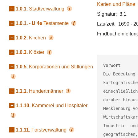
Karten und Pläne
+
1.0.1.
Stadtverwaltung
Signatur:
3.1.
+
1.0.1. - U 4e
Testamente
Laufzeit:
1690 - 2
Findbucheinleitun
+
1.0.2.
Kirchen
+
1.0.3.
Klöster
Vorwort
+
1.0.5.
Korporationen und Stiftungen
Die Bedeutung 
kartografische
+
1.1.1.
Hundertmänner
einschließlich
darüber hinaus
+
1.1.10.
Kämmerei und Hospitäler
Mecklenburg-Vo
Wirtschaftskar
Industrie- und
+
1.1.11.
Forstverwaltung
geografischen,