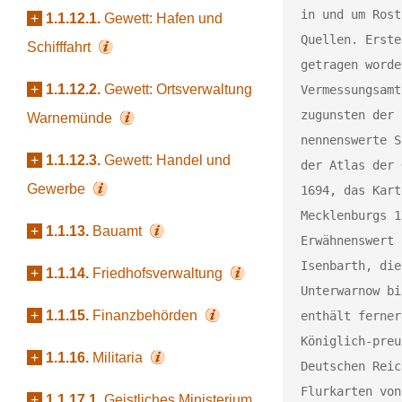
in und um Rost
+
1.1.12.1.
Gewett: Hafen und
Quellen. Erste
Schifffahrt
getragen worde
+
1.1.12.2.
Gewett: Ortsverwaltung
Vermessungsamt
zugunsten der 
Warnemünde
nennenswerte S
+
1.1.12.3.
Gewett: Handel und
der Atlas der 
Gewerbe
1694, das Kart
Mecklenburgs 1
+
1.1.13.
Bauamt
Erwähnenswert 
Isenbarth, die
+
1.1.14.
Friedhofsverwaltung
Unterwarnow bi
+
1.1.15.
Finanzbehörden
enthält ferner
Königlich-preu
+
1.1.16.
Militaria
Deutschen Reic
Flurkarten von
+
1.1.17.1.
Geistliches Ministerium