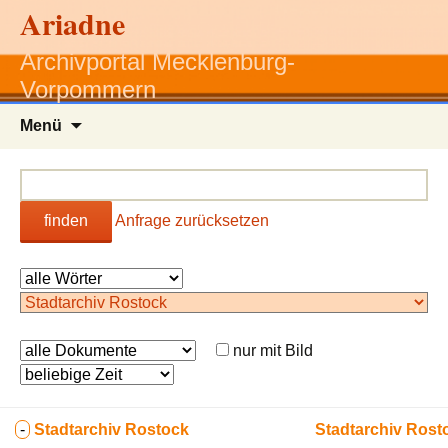
Ariadne
Archivportal Mecklenburg-
Vorpommern
Zum
Menü
Inhalt
springen
finden
Anfrage zurücksetzen
nur mit Bild
-
Stadtarchiv Rostock
Stadtarchiv Rost